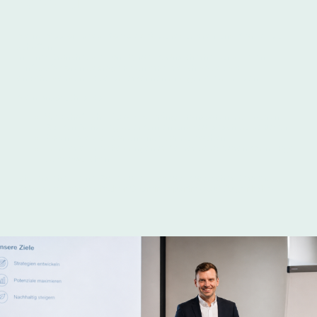
Meine Mission ist es, Komplexität zu reduzieren und Klarheit zu
schaffen.
In einer Branche, die von Dynamik, Unsicherheit und vielen
Einflussfaktoren geprägt ist, unterstütze ich dabei, die
entscheidenden Hebel zu erkennen und gezielt zu nutzen.
Mein Anspruch ist es:
Wirtschaftliche Zusammenhänge transparent zu machen
Risiken frühzeitig zu erkennen und realistisch zu bewerten
Potenziale sichtbar und nutzbar zu machen
Fundierte Entscheidungen auf einer belastbaren Grundlage
zu ermöglichen
Ich verstehe meine Rolle dabei nicht als klassischer Berater,
sondern als
strategischer Sparringspartner auf Augenhöhe.