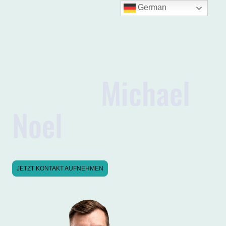
German
Noel Consulting
Wer ist
Michael
Noel
?
JETZT KONTAKT AUFNEHMEN