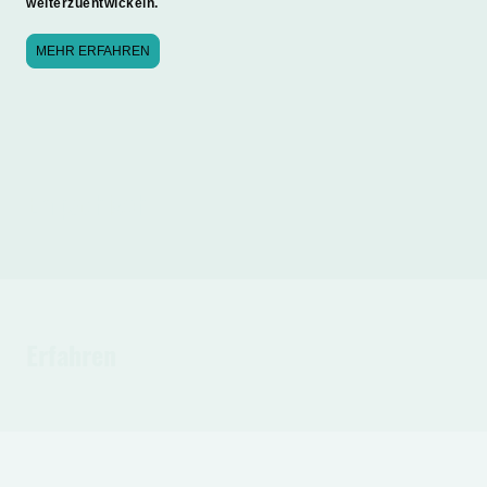
weiterzuentwickeln.
MEHR ERFAHREN
Empathisch
Erfahren