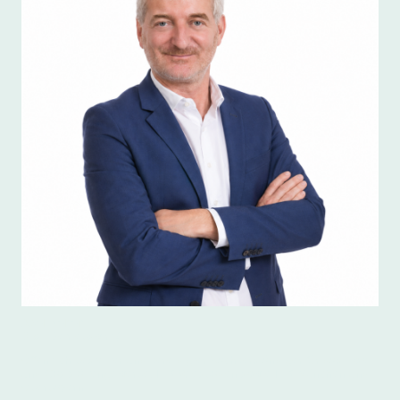
Axel Neher
Dipl.-Betriebswirt (FH), B.A.
Öffentlich bestellter und vereidigter Sachverständiger für das Hotel-
und Gaststättengewerbe, IHK Wiesbaden sowie IHK München und
Oberbayern