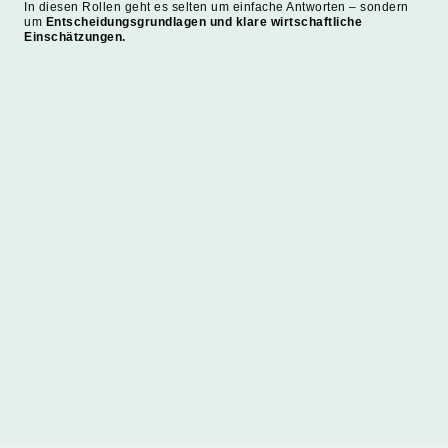
In diesen Rollen geht es selten um einfache Antworten – sondern
um
Entscheidungsgrundlagen und klare wirtschaftliche
Einschätzungen.
Lassen Sie uns gemeinsam
an Ihren Zielen arbeiten
Noel Consulting
Michael Noel
Nelkenstraße 6
92318 Neumarkt i.d.OPf.
E-Mail: office@noel-consulting.com
Telefon: +49 (0) 9181 5437315