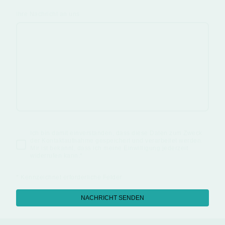
Ihre Nachricht an uns
Ich bin damit einverstanden, dass diese Daten zum Zweck
der Kontaktaufnahme gespeichert und verarbeitet werden.
Mir ist bekannt, dass ich meine Einwilligung jederzeit
widerrufen kann.
*
* Kennzeichnet erforderliche Felder
NACHRICHT SENDEN